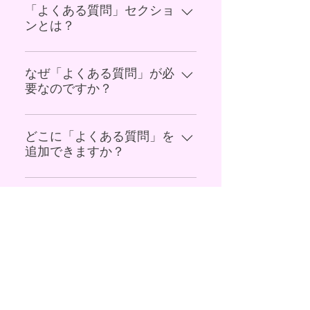
「よくある質問」セクショ
ンとは？
「よくある質問」セクションは
「配送料はいくらですか？」「営
なぜ「よくある質問」が必
要なのですか？
業時間はいつですか？」や「どの
ようにしてサービスを予約したら
「よくある質問」を追加すると、
いいですか？」など、あなたのビ
サイト訪問者があなたのビジネス
どこに「よくある質問」を
ジネスについてよく聞かれる質問
追加できますか？
に関する質問の答えをすばやく見
に回答を提供する場所として利用
つけることができるため、サイト
できます。
「よくある質問」はサイトや Wix
でのユーザー体験の向上に繋がり
モバイルアプリのどのページにも
ます。
追加することができます。
メールアドレス
info@mysite.co.jp
住所